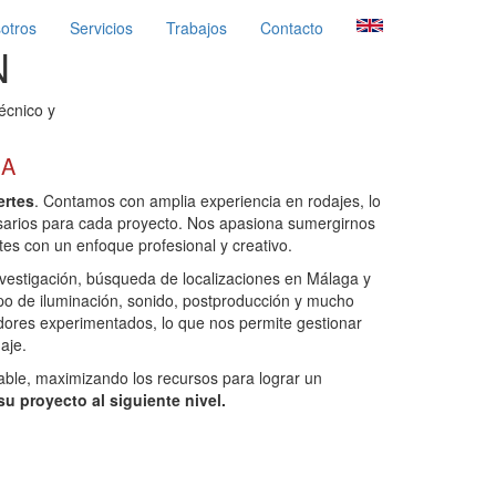
otros
Servicios
Trabajos
Contacto
N
écnico y
GA
ertes
. Contamos con amplia experiencia en rodajes, lo
sarios para cada proyecto. Nos apasiona sumergirnos
tes con un enfoque profesional y creativo.
investigación, búsqueda de localizaciones en Málaga y
uipo de iluminación, sonido, postproducción y mucho
ores experimentados, lo que nos permite gestionar
aje.
able, maximizando los recursos para lograr un
su proyecto al siguiente nivel.