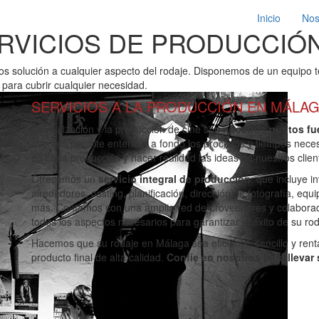
Inicio
Nos
RVICIOS DE PRODUCCIÓ
 solución a cualquier aspecto del rodaje. Disponemos de un equipo t
ara cubrir cualquier necesidad.
SERVICIOS A LA PRODUCCIÓN EN MÁLA
La realización y la producción de cine son
nuestros puntos fu
que nos permite entender a fondo los procesos y tiempos nece
en cada producción y hacer realidad las ideas de nuestros clien
Ofrecemos un
servicio integral de producción
, que incluye 
alrededores, casting, planificación, dirección de fotografía, eq
más. Contamos con una amplia red de proveedores y colaborad
todos los aspectos necesarios para garantizar el éxito de su rod
Hacemos que su rodaje en Málaga sea eficiente, sencillo y rent
producto final de alta calidad.
Confíe en nosotros para llevar 