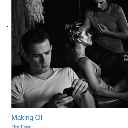
Making Of
Film Teaser