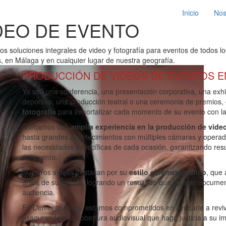
Inicio
Nos
DEO DE EVENTO
s soluciones integrales de video y fotografía para eventos de todos lo
 en Málaga y en cualquier lugar de nuestra geografía.
PRODUCCIÓN DE VIDEOS DE EVENTOS 
Ya sea una conferencia, una presentación corporativa, una exhi
deportiva, una producción teatral o una ceremonia de premios
fotografía
para inmortalizar cada momento de su evento con l
Contamos con
amplia experiencia en la producción de vide
hasta grandes acontecimientos con múltiples cámaras y operad
las necesidades específicas de cada ocasión, garantizando re
del evento.
Nuestros videos destacan por su
estilo cinematográfico
, que
única de su evento, logrando un resultado que no solo documen
audiencia.
En Demente Films, estamos comprometidos en ayudarle a revivi
asegurando una cobertura audiovisual que haga justicia a su im