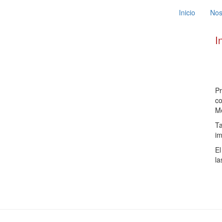
Inicio
Nos
I
Pr
co
Me
Ta
im
El
la